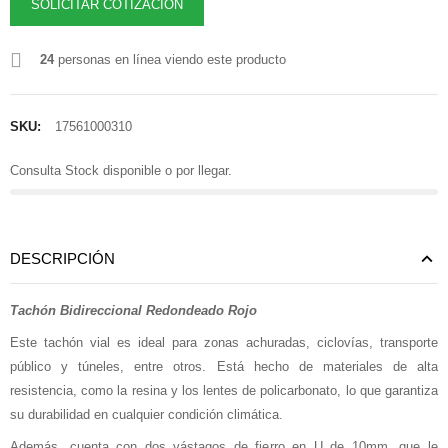
SOLICITAR COTIZACION
24
personas en línea viendo este producto
SKU:
17561000310
Consulta Stock disponible o por llegar.
DESCRIPCIÓN
Tachón Bidireccional Redondeado Rojo
Este tachón vial es ideal para zonas achuradas, ciclovías, transporte
público y túneles, entre otros. Está hecho de materiales de alta
resistencia, como la resina y los lentes de policarbonato, lo que garantiza
su durabilidad en cualquier condición climática.
Además, cuenta con dos vástagos de fierro en U de 10mm, que le