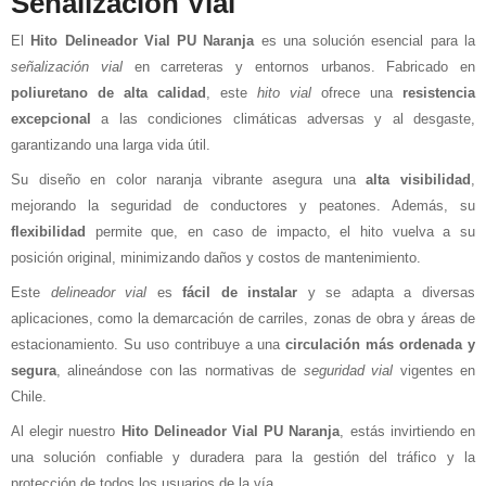
Señalización Vial
El
Hito Delineador Vial PU Naranja
es una solución esencial para la
señalización vial
en carreteras y entornos urbanos. Fabricado en
poliuretano de alta calidad
, este
hito vial
ofrece una
resistencia
excepcional
a las condiciones climáticas adversas y al desgaste,
garantizando una larga vida útil.
Su diseño en color naranja vibrante asegura una
alta visibilidad
,
mejorando la seguridad de conductores y peatones. Además, su
flexibilidad
permite que, en caso de impacto, el hito vuelva a su
posición original, minimizando daños y costos de mantenimiento.
Este
delineador vial
es
fácil de instalar
y se adapta a diversas
aplicaciones, como la demarcación de carriles, zonas de obra y áreas de
estacionamiento. Su uso contribuye a una
circulación más ordenada y
segura
, alineándose con las normativas de
seguridad vial
vigentes en
Chile.
Al elegir nuestro
Hito Delineador Vial PU Naranja
, estás invirtiendo en
una solución confiable y duradera para la gestión del tráfico y la
protección de todos los usuarios de la vía.